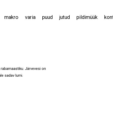
makro
varia
puud
jutud
pildimüük
kon
 rabamaastiku. Järvevesi on
ale sadav lumi.