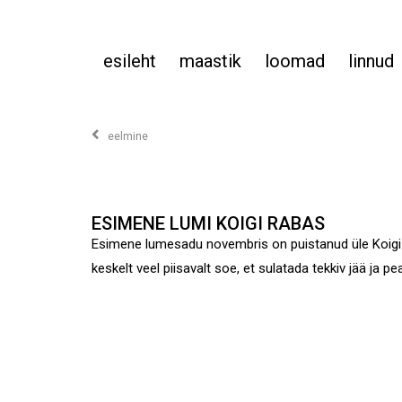
esileht
maastik
loomad
linnud
eelmine
ESIMENE LUMI KOIGI RABAS
Esimene lumesadu novembris on puistanud üle Koigi
keskelt veel piisavalt soe, et sulatada tekkiv jää ja pe