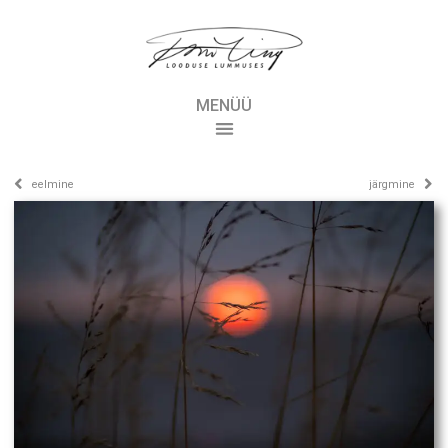
MENÜÜ
eelmine
järgmine