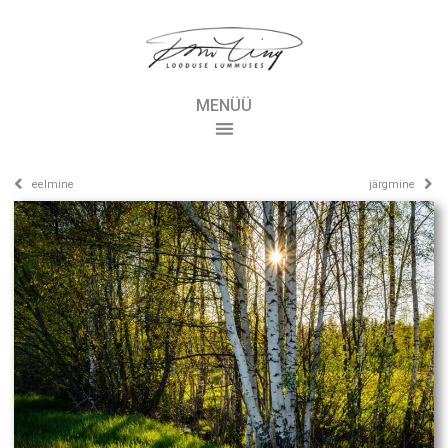
MENÜÜ
eelmine
järgmine