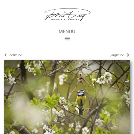
MENÜÜ
eelmine
järgmine