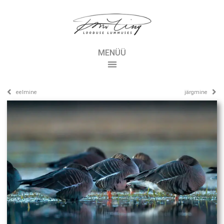
MENÜÜ
eelmine
järgmine