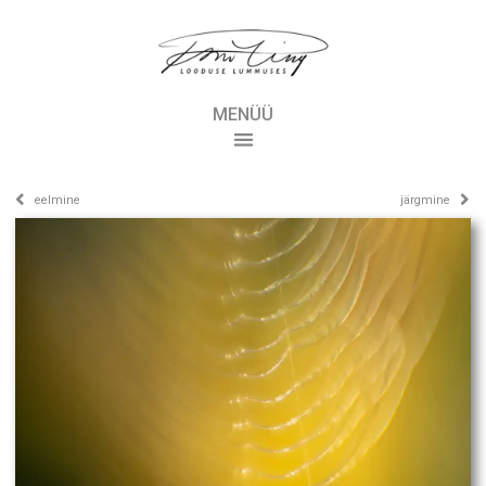
MENÜÜ
eelmine
järgmine