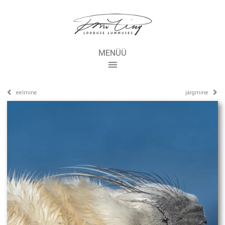
MENÜÜ
eelmine
järgmine