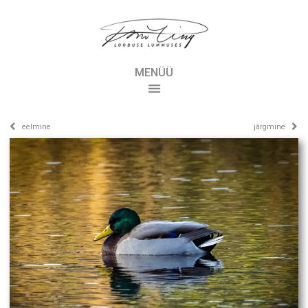
MENÜÜ
eelmine
järgmine