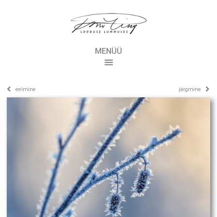
MENÜÜ
eelmine
järgmine