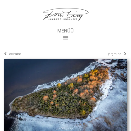
MENÜÜ
eelmine
järgmine