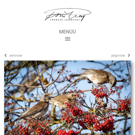
MENÜÜ
eelmine
järgmine