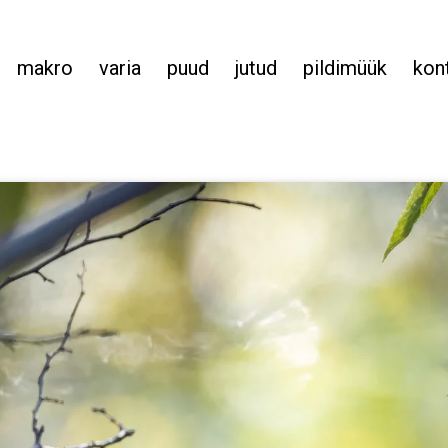
makro
varia
puud
jutud
pildimüük
kon